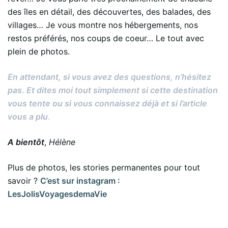
des îles en détail, des découvertes, des balades, des
villages… Je vous montre nos hébergements, nos
restos préférés, nos coups de coeur… Le tout avec
plein de photos.
En attendant, si vous avez des questions, n’hésitez
pas. Et dites moi tout simplement si cette destination
vous tente ou si vous connaissez déjà et si l’article
vous a plu
.
A bientôt
,
Hélène
Plus de photos, les stories permanentes pour tout
savoir ?
C’est sur instagram :
LesJolisVoyagesdemaVie